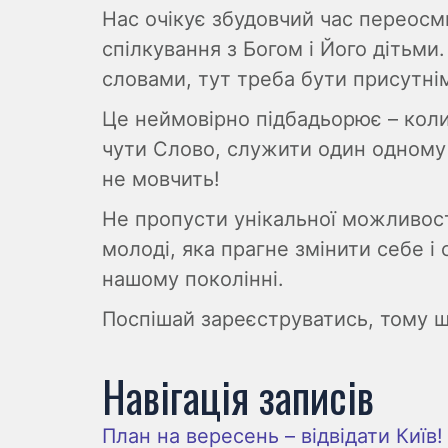
Нас очікує збудовчий час переосм
спілкування з Богом і Його дітьм
словами, тут треба бути присутні
Це неймовірно підбадьорює – коли
чути Слово, служити один одному і
не мовчить!
Не пропусти унікальної можливост
молоді, яка прагне змінити себе і
нашому поколінні.
Поспішай зареєструватись, тому 
Навігація записів
План на вересень – відвідати Київ!