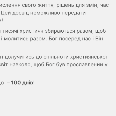
ислення свого життя, рішень для змін, час
и. Цей досвід неможливо передати
м!
 тисячі християн збираються разом, щоб
 молитись разом. Бог посеред нас і Він
і долучитись до спільноти християнської
 світ навколо, щоб Бог був прославлений у
що –
100 днів
!